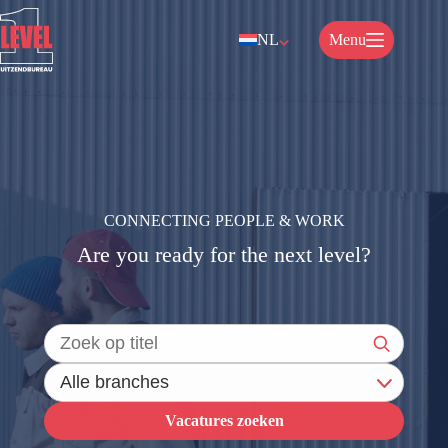
Ga
naar
NL
Menu
de
inhoud
CONNECTING PEOPLE & WORK
Are you ready for the next level?
Vacatures zoeken