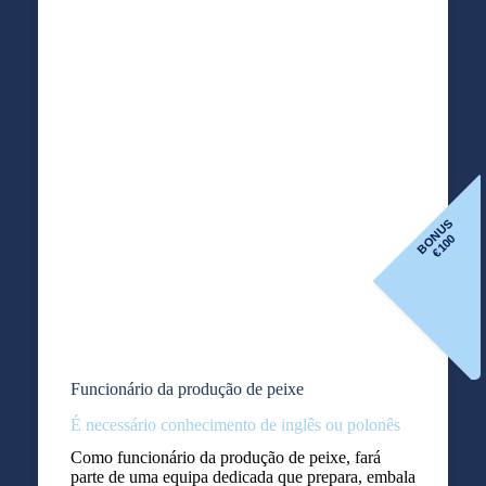
BONUS
100
€
Funcionário da produção de peixe
É necessário conhecimento de inglês ou polonês
Como funcionário da produção de peixe, fará
parte de uma equipa dedicada que prepara, embala