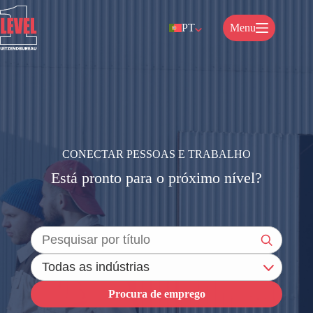
Ir
para
PT
Menu
o
conteúdo
CONECTAR PESSOAS E TRABALHO
Está pronto para o próximo nível?
Procura de emprego