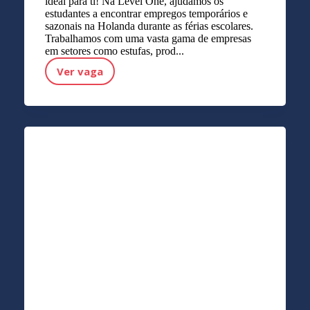
ideal para ti! Na Level One, ajudamos os
estudantes a encontrar empregos temporários e
sazonais na Holanda durante as férias escolares.
Trabalhamos com uma vasta gama de empresas
em setores como estufas, prod...
Ver vaga
INSCRIÇÃO DE ALUNOS