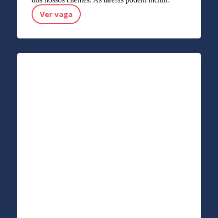
Ver vaga
Pessoal de limpeza (num armazém)