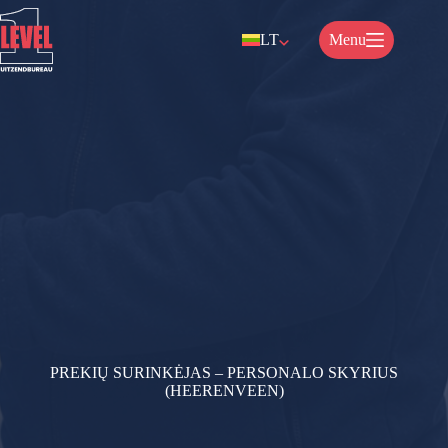
Pereiti
prie
LT
Menu
turinio
PREKIŲ SURINKĖJAS – PERSONALO SKYRIUS
(HEERENVEEN)