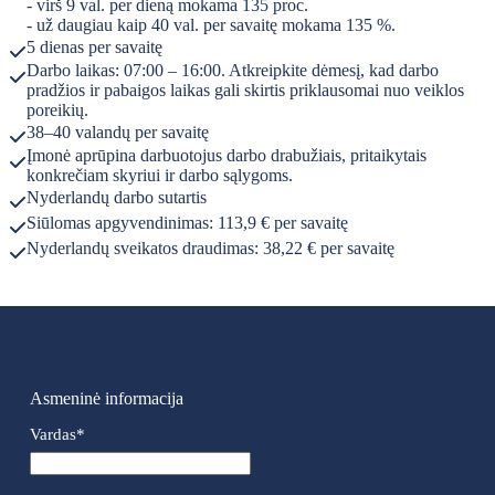
- virš 9 val. per dieną mokama 135 proc.
- už daugiau kaip 40 val. per savaitę mokama 135 %.
5 dienas per savaitę
Darbo laikas: 07:00 – 16:00. Atkreipkite dėmesį, kad darbo
pradžios ir pabaigos laikas gali skirtis priklausomai nuo veiklos
poreikių.
38–40 valandų per savaitę
Įmonė aprūpina darbuotojus darbo drabužiais, pritaikytais
konkrečiam skyriui ir darbo sąlygoms.
Nyderlandų darbo sutartis
Siūlomas apgyvendinimas: 113,9 € per savaitę
Nyderlandų sveikatos draudimas: 38,22 € per savaitę
Asmeninė informacija
Vardas
*