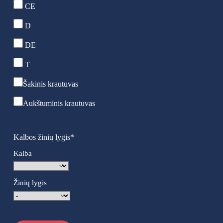
CE
D
DE
T
Šakinis krautuvas
Aukštuminis krautuvas
Kalbos žinių lygis
*
Kalba
Žinių lygis