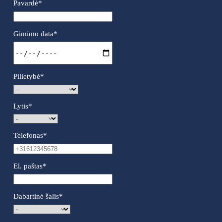
Pavardė
*
Gimimo data
*
Pilietybė
*
Lytis
*
Telefonas
*
El. paštas
*
Dabartinė šalis
*