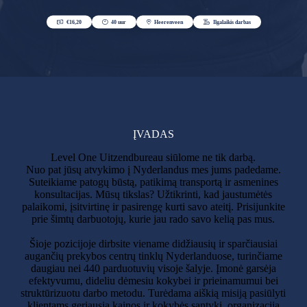
ĮVADAS
Level One Uitzendbureau siūlome ne tik darbą.
Nuo pat jūsų atvykimo į Nyderlandus mes jums padedame.
Suteikiame patogų būstą, patikimą transportą ir asmenines
konsultacijas. Mūsų tikslas? Užtikrinti, kad jaustumėtės
palaikomi, įsitvirtinę ir pasirengę kurti savo ateitį. Prisijunkite
prie šimtų darbuotojų, kurie jau rado savo kelią pas mus.
Šioje pozicijoje dirbsite viename didžiausių ir sparčiausiai
augančių prekybos centrų tinklų Nyderlanduose, turinčiame
daugiau nei 440 parduotuvių visoje šalyje. Įmonė garsėja
efektyvumu, dideliu dėmesiu kokybei ir prieinamumui bei
struktūrizuotu darbo metodu. Turėdama aiškią misiją pasiūlyti
klientams geriausią kainos ir kokybės santykį, organizacija