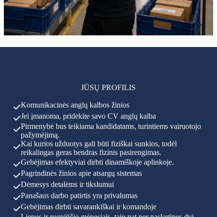
JŪSŲ PROFILIS
Komunikacinės anglų kalbos žinios
Jei įmanoma, pridėkite savo CV anglų kalba
Pirmenybė bus teikiama kandidatams, turintiems vairuotojo
pažymėjimą.
Kai kurios užduotys gali būti fiziškai sunkios, todėl
reikalingas geras bendras fizinis pasirengimas.
Gebėjimas efektyviai dirbti dinamiškoje aplinkoje.
Pagrindinės žinios apie atsargų sistemas
Dėmesys detalėms ir tikslumui
Panašaus darbo patirtis yra privalumas
Gebėjimas dirbti savarankiškai ir komandoje
Liepos ir rugpjūčio mėnesiais, taip pat per paskutines dvi