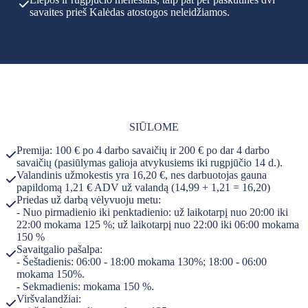
savaites prieš Kalėdas atostogos neleidžiamos.
SIŪLOME
Premija: 100 € po 4 darbo savaičių ir 200 € po dar 4 darbo
savaičių (pasiūlymas galioja atvykusiems iki rugpjūčio 14 d.).
Valandinis užmokestis yra 16,20 €, nes darbuotojas gauna
papildomą 1,21 € ADV už valandą (14,99 + 1,21 = 16,20)
Priedas už darbą vėlyvuoju metu:
- Nuo pirmadienio iki penktadienio: už laikotarpį nuo 20:00 iki
22:00 mokama 125 %; už laikotarpį nuo 22:00 iki 06:00 mokama
150 %
Savaitgalio pašalpa:
- Šeštadienis: 06:00 - 18:00 mokama 130%; 18:00 - 06:00
mokama 150%.
- Sekmadienis: mokama 150 %.
Viršvalandžiai: