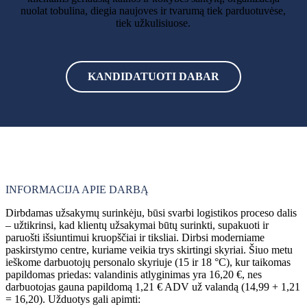
nuolat tobulina, diegia naujoves ir tvarumą tiek parduotuvėse,
tiek užkulisiuose.
€16,20
40
uur
KANDIDATUOTI DABAR
INFORMACIJA APIE DARBĄ
Dirbdamas užsakymų surinkėju, būsi svarbi logistikos proceso dalis
– užtikrinsi, kad klientų užsakymai būtų surinkti, supakuoti ir
paruošti išsiuntimui kruopščiai ir tiksliai. Dirbsi moderniame
paskirstymo centre, kuriame veikia trys skirtingi skyriai. Šiuo metu
ieškome darbuotojų personalo skyriuje (15 ir 18 °C), kur taikomas
papildomas priedas: valandinis atlyginimas yra 16,20 €, nes
darbuotojas gauna papildomą 1,21 € ADV už valandą (14,99 + 1,21
= 16,20). Užduotys gali apimti: