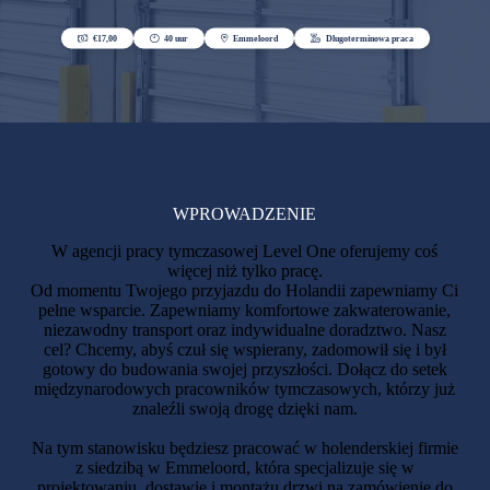
WPROWADZENIE
W agencji pracy tymczasowej Level One oferujemy coś
więcej niż tylko pracę.
Od momentu Twojego przyjazdu do Holandii zapewniamy Ci
pełne wsparcie. Zapewniamy komfortowe zakwaterowanie,
niezawodny transport oraz indywidualne doradztwo. Nasz
cel? Chcemy, abyś czuł się wspierany, zadomowił się i był
gotowy do budowania swojej przyszłości. Dołącz do setek
międzynarodowych pracowników tymczasowych, którzy już
znaleźli swoją drogę dzięki nam.
Na tym stanowisku będziesz pracować w holenderskiej firmie
z siedzibą w Emmeloord, która specjalizuje się w
projektowaniu, dostawie i montażu drzwi na zamówienie do