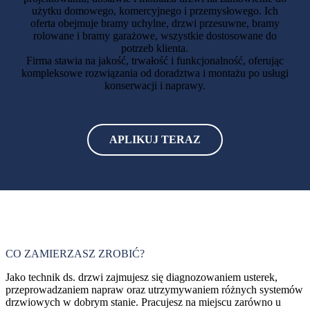
użytku domowego, komercyjnego i przemysłowego. Ich
oferta obejmuje bramy uchylne, drzwi przesuwne, bramy
rolowane i bramy garażowe, wszystkie dostosowane do
€17,00
40
uur
Em
potrzeb klienta.
Firma stawia na jakość, trwałość i funkcjonalność, oferując
kompleksowe rozwiązania od doradztwa i montażu po usługi
konserwacji i naprawy.
APLIKUJ TERAZ
CO ZAMIERZASZ ZROBIĆ?
Jako technik ds. drzwi zajmujesz się diagnozowaniem usterek,
przeprowadzaniem napraw oraz utrzymywaniem różnych systemów
drzwiowych w dobrym stanie. Pracujesz na miejscu zarówno u