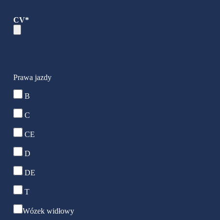
CV*
Prawa jazdy
B
C
CE
D
DE
T
Wózek widłowy