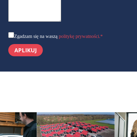
Zgadzam się na waszą
politykę prywatności.
*
APLIKUJ
1 of 3
6 of 11