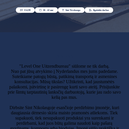
ĮVADAS
"Level One Uitzendbureau" siūlome ne tik darbą.
Nuo pat jūsų atvykimo į Nyderlandus mes jums padedame.
Suteikiame patogų būstą, patikimą transportą ir asmenines
konsultacijas. Mūsų tikslas? Užtikrinti, kad jaustumėtės
palaikomi, įsitvirtinę ir pasirengę kurti savo ateitį. Prisijunkite
prie šimtų tarptautinių lanksčių darbuotojų, kurie jau rado savo
kelią pas mus.
Dirbsite Sint Nikolasgoje esančioje perdirbimo įmonėje, kuri
daugiausia dėmesio skiria maisto pramonės atliekoms. Tiek
supakuoti, tiek nesupakuoti produktai yra surenkami ir
perdirbami, kad juos būtų galima naudoti kaip pašarą
gyvūnams, kompostą arba biodujas. Įmonė siūlo praktišką ir