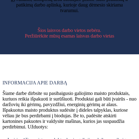
patikimą darbo aplinką, kurioje daug dėmesio skiriama
tvarumui.
€14,99
38 - 42
uur
Šios laisvos darbo vietos nebėra.
Peržiūrėkite mūsų esamas laisvas darbo vietas
INFORMACIJA APIE DARBĄ
Šiame darbe dirbsite su pasibaigusio galiojimo maisto produktais,
kuriuos reikia išpakuoti ir surūšiuoti. Produktai gali būti įvairūs - nuo
daržovių iki gėrimų, pavyzdžiui, energinių gėrimų ar alaus.
Išpakuotus maisto produktus sudėsite į dideles talpyklas, kuriose
vėliau jie bus perdirbami į biodujas. Be to, padėsite atskirti
kartonines pakuotes ir valdysite mašinas, kurios jas suspaudžia
perdirbimui. Užduotys: