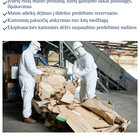
Įvairių rūšių maisto produktų, kurių galiojimo laikas pasibaigęs,
išpakavimas
Maisto atliekų dėjimas į didelius perdirbimo rezervuarus
Kartoninių pakuočių atskyrimas nuo kitų medžiagų
Eksploatacinės kartoninės dėžės suspaudimo perdirbimui mašinos