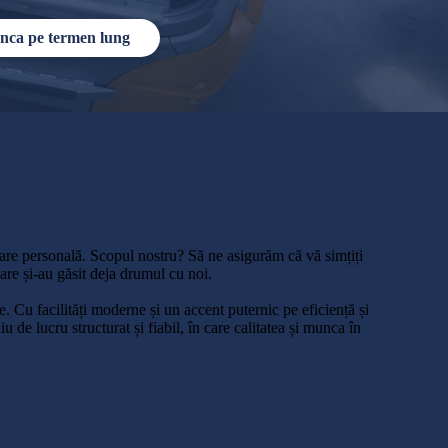
nca pe termen lung
mare personală. Scopul nostru? Să ne asigurăm că vă simțiți
i care și-au găsit deja drumul cu noi.
e. Cu facilități moderne și un accent puternic pe eficiență și
e lucru structurat și fiabil, în care calitatea și munca în