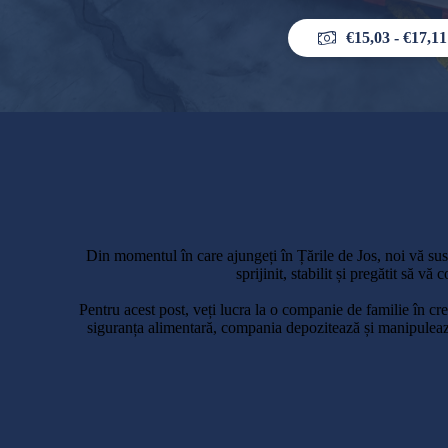
€15,03 - €17,11
Din momentul în care ajungeți în Țările de Jos, noi vă sus
sprijinit, stabilit și pregătit să vă
Pentru acest post, veți lucra la o companie de familie în cre
siguranța alimentară, compania depozitează și manipulează 