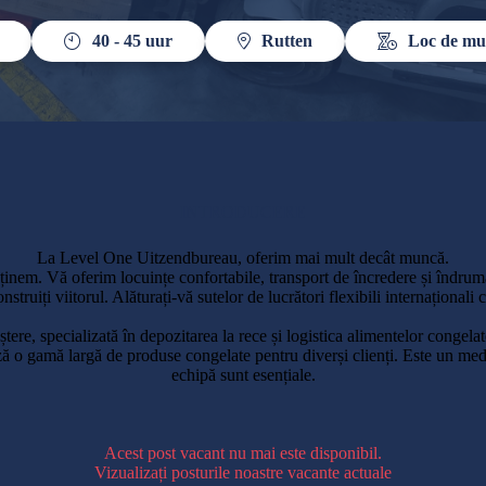
40 - 45
uur
Rutten
Loc de mu
INTRODUCERE
La Level One Uitzendbureau, oferim mai mult decât muncă.
ținem. Vă oferim locuințe confortabile, transport de încredere și îndru
 construiți viitorul. Alăturați-vă sutelor de lucrători flexibili internațional
ștere, specializată în depozitarea la rece și logistica alimentelor congelat
o gamă largă de produse congelate pentru diverși clienți. Este un mediu d
echipă sunt esențiale.
Acest post vacant nu mai este disponibil.
Vizualizați posturile noastre vacante actuale