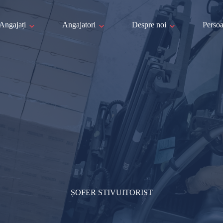
Angajați
Angajatori
Despre noi
Persoa
ȘOFER STIVUITORIST