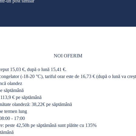
ntr-un post similar
NOI OFERIM
nceput 15,03 €, după o lună 15,41 €.
congelator (-18-20 °C), tariful orar este de 16,73 € (după o lună va creșt
ncă olandez
pe săptămână
 113,9 € pe săptămână
nătate olandeză: 38,22€ pe săptămână
e termen lung
08:00 - 17:00
e: peste 42,50h pe săptămână sunt plătite cu 135%
ăptămână