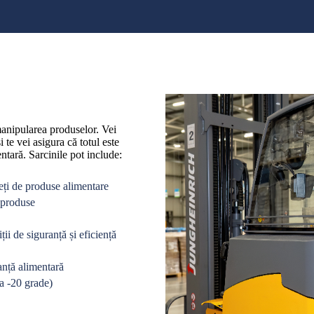
e manipularea produselor. Vei
 te vei asigura că totul este
ntară. Sarcinile pot include:
leți de produse alimentare
r produse
ii de siguranță și eficiență
anță alimentară
la -20 grade)