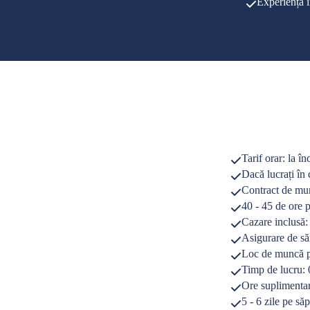
Experiență î
Tarif orar: la î
Dacă lucrați în 
Contract de mu
40 - 45 de ore 
Cazare inclusă:
Asigurare de să
Loc de muncă p
Timp de lucru: 
Ore suplimentar
5 - 6 zile pe s