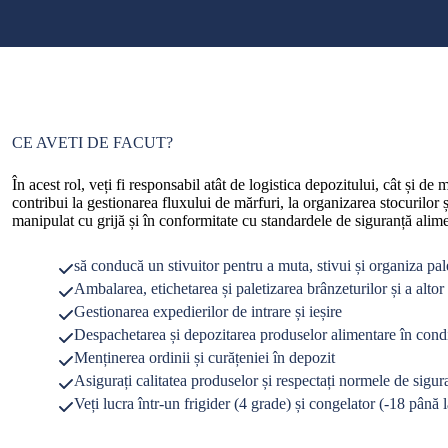
CE AVETI DE FACUT?
În acest rol, veți fi responsabil atât de logistica depozitului, cât și d
contribui la gestionarea fluxului de mărfuri, la organizarea stocurilor și
manipulat cu grijă și în conformitate cu standardele de siguranță alime
să conducă un stivuitor pentru a muta, stivui și organiza pa
Ambalarea, etichetarea și paletizarea brânzeturilor și a alto
Gestionarea expedierilor de intrare și ieșire
Despachetarea și depozitarea produselor alimentare în condiț
Menținerea ordinii și curățeniei în depozit
Asigurați calitatea produselor și respectați normele de sigur
Veți lucra într-un frigider (4 grade) și congelator (-18 până 